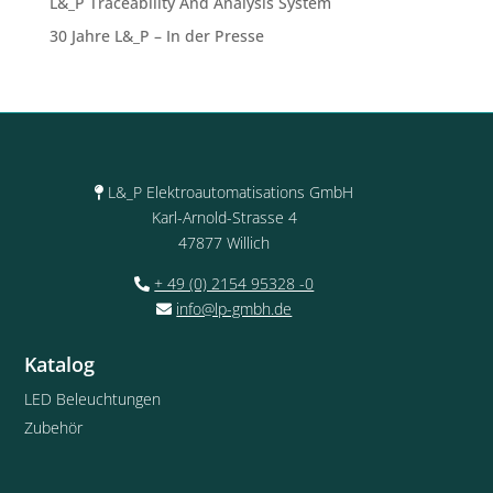
L&_P Traceability And Analysis System
30 Jahre L&_P – In der Presse
L&_P Elektroautomatisations GmbH
Karl-Arnold-Strasse 4
47877 Willich
+ 49 (0) 2154 95328 -0
info@lp-gmbh.de
Katalog
LED Beleuchtungen
Zubehör