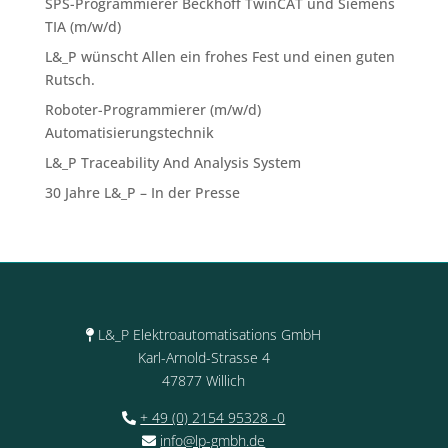
SPS-Programmierer Beckhoff TwinCAT und Siemens
TIA (m/w/d)
L&_P wünscht Allen ein frohes Fest und einen guten
Rutsch.
Roboter-Programmierer (m/w/d)
Automatisierungstechnik
L&_P Traceability And Analysis System
30 Jahre L&_P – In der Presse
L&_P Elektroautomatisations GmbH
Karl-Arnold-Strasse 4
47877 Willich
+ 49 (0) 2154 95328 -0
info@lp-gmbh.de