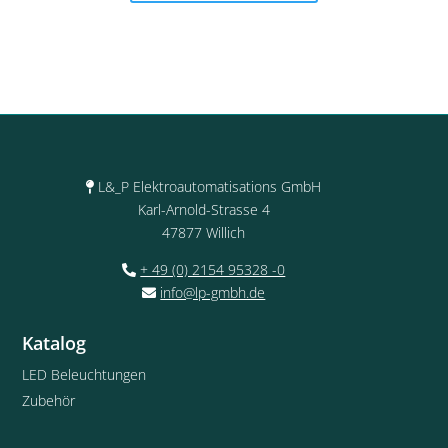
L&_P Elektroautomatisations GmbH
Karl-Arnold-Strasse 4
47877 Willich
+ 49 (0) 2154 95328 -0
info@lp-gmbh.de
Katalog
LED Beleuchtungen
Zubehör