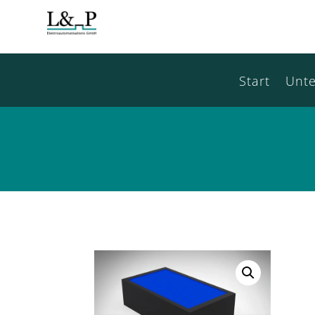
Start
Unt