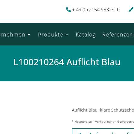
+ 49 (0) 2154 95328 -0
ernehmen
Produkte
Katalog
Referenzen
L100210264 Auflicht Blau
Auflicht Blau, klare Schutzsch
* Nettopreise – Verkauf nur an Gewerbetr