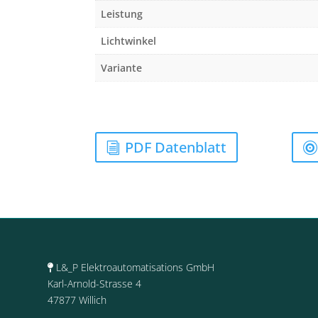
Leistung
Lichtwinkel
Variante
PDF Datenblatt
L&_P Elektroautomatisations GmbH
Karl-Arnold-Strasse 4
47877 Willich