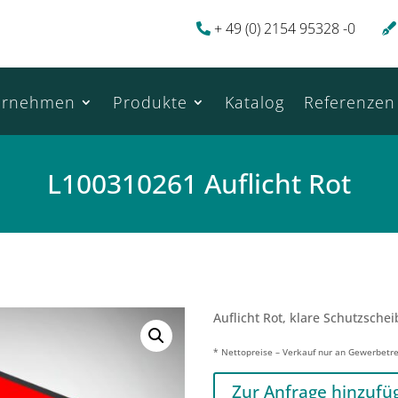
+ 49 (0) 2154 95328 -0
ernehmen
Produkte
Katalog
Referenzen
L100310261 Auflicht Rot
Auflicht Rot, klare Schutzschei
* Nettopreise – Verkauf nur an Gewerbetr
Zur Anfrage hinzufü