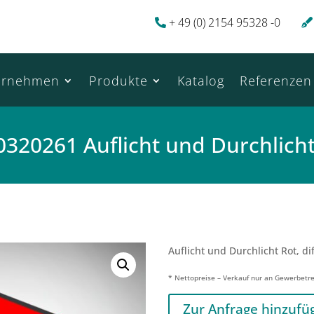
+ 49 (0) 2154 95328 -0
ernehmen
Produkte
Katalog
Referenzen
0320261 Auflicht und Durchlicht
Auflicht und Durchlicht Rot, di
* Nettopreise – Verkauf nur an Gewerbetr
Zur Anfrage hinzufü