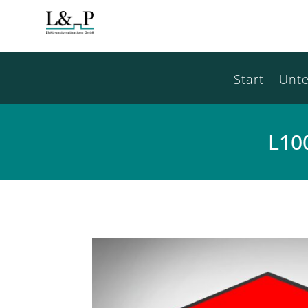
Start
Unt
L10