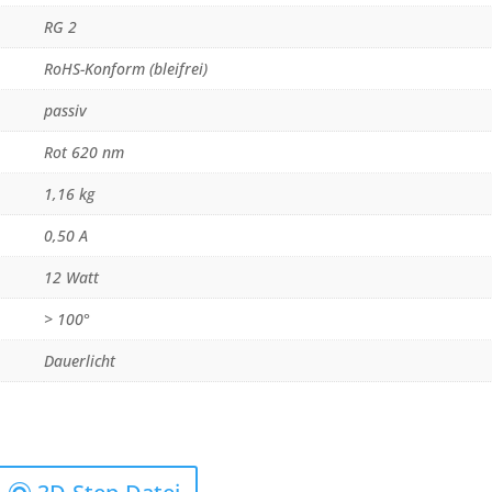
RG 2
RoHS-Konform (bleifrei)
passiv
Rot 620 nm
1,16 kg
0,50 A
12 Watt
> 100°
Dauerlicht