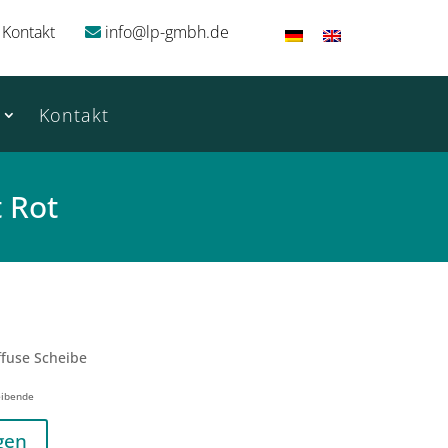
Kontakt
info@lp-gmbh.de
Kontakt
 Rot
ffuse Scheibe
eibende
gen