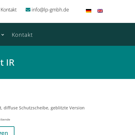
Kontakt
info@lp-gmbh.de
Kontakt
t IR
t, diffuse Schutzscheibe, geblitzte Version
eibende
gen