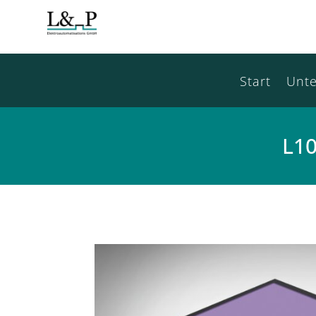
Start
Unt
L10