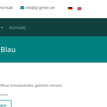
Kontakt
info@lp-gmbh.de
Kontakt
 Blau
iffuse Schutzscheibe, geblitzte Version
eibende
gen