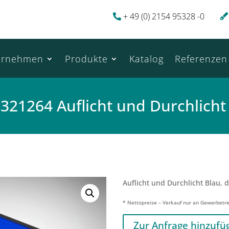
+ 49 (0) 2154 95328 -0
ernehmen
Produkte
Katalog
Referenzen
321264 Auflicht und Durchlicht
Auflicht und Durchlicht Blau, d
* Nettopreise – Verkauf nur an Gewerbetr
Zur Anfrage hinzufü