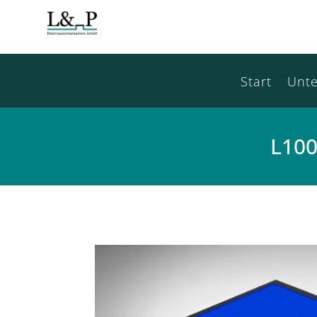
Start
Unt
L100