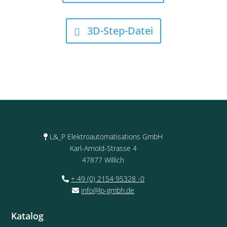
3D-Step-Datei
L&_P Elektroautomatisations GmbH
Karl-Arnold-Strasse 4
47877 Willich
+ 49 (0) 2154 95328 -0
info@lp-gmbh.de
Katalog