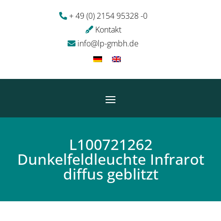
+ 49 (0) 2154 95328 -0
Kontakt
info@lp-gmbh.de
L100721262
Dunkelfeldleuchte Infrarot
diffus geblitzt