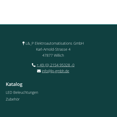
L&_P Elektroautomatisations GmbH
Karl-Arnold-Strasse 4
47877 Willich
+ 49 (0) 2154 95328 -0
info@lp-gmbh.de
Katalog
LED Beleuchtungen
Zubehör