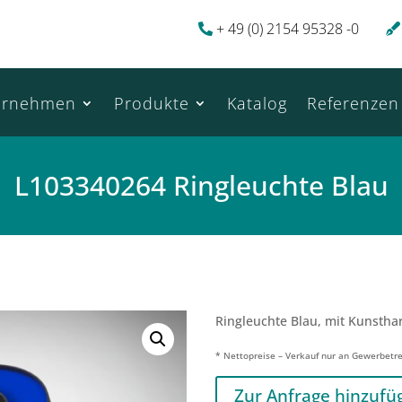
+ 49 (0) 2154 95328 -0
ernehmen
Produkte
Katalog
Referenzen
L103340264 Ringleuchte Blau
Ringleuchte Blau, mit Kunstha
* Nettopreise – Verkauf nur an Gewerbetr
Zur Anfrage hinzufü