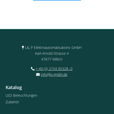
L&_P Elektroautomatisations GmbH
Karl-Arnold-Strasse 4
47877 Willich
+ 49 (0) 2154 95328 -0
info@lp-gmbh.de
Katalog
LED Beleuchtungen
Zubehör