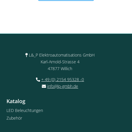
L&_P Elektroautomatisations GmbH
Karl-Arnold-Strasse 4
47877 Willich
+ 49 (0) 2154 95328 -0
info@lp-gmbh.de
Katalog
LED Beleuchtungen
Zubehör