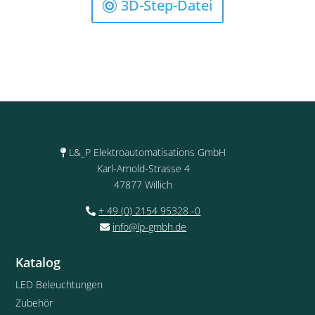
3D-Step-Datei
L&_P Elektroautomatisations GmbH
Karl-Arnold-Strasse 4
47877 Willich
+ 49 (0) 2154 95328 -0
info@lp-gmbh.de
Katalog
LED Beleuchtungen
Zubehör