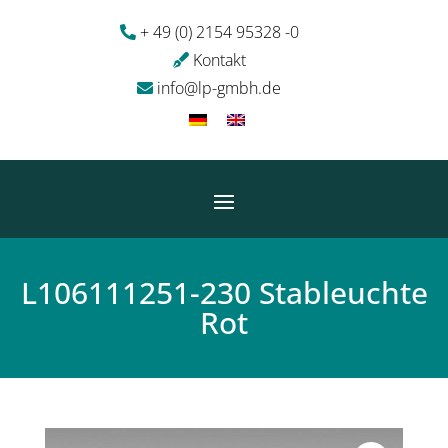
+ 49 (0) 2154 95328 -0
Kontakt
info@lp-gmbh.de
L106111251-230 Stableuchte
Rot