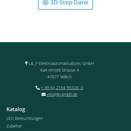
3D-Step-Datei
L&_P Elektroautomatisations GmbH
Karl-Arnold-Strasse 4
47877 Willich
+ 49 (0) 2154 95328 -0
info@lp-gmbh.de
Katalog
LED Beleuchtungen
Zubehör