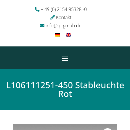
+ 49 (0) 2154 95328 -0
Kontakt
info@lp-gmbh.de
L106111251-450 Stableuchte
Rot