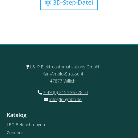
3D-Step-Datei
L&_P Elektroautomatisations GmbH
Karl-Arnold-Strasse 4
47877 Willich
+ 49 (0) 2154 95328 -0
info@lp-gmbh.de
Katalog
LED Beleuchtungen
Zubehör