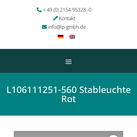
+ 49 (0) 2154 95328 -0
Kontakt
info@lp-gmbh.de
L106111251-560 Stableuchte
Rot