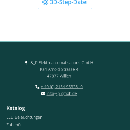
3D-Step-Datei
L&_P Elektroautomatisations GmbH
Karl-Arnold-Strasse 4
47877 Willich
+ 49 (0) 2154 95328 -0
info@lp-gmbh.de
Katalog
LED Beleuchtungen
Zubehör