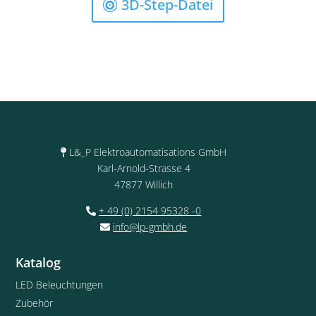
3D-Step-Datei
L&_P Elektroautomatisations GmbH
Karl-Arnold-Strasse 4
47877 Willich
+ 49 (0) 2154 95328 -0
info@lp-gmbh.de
Katalog
LED Beleuchtungen
Zubehör