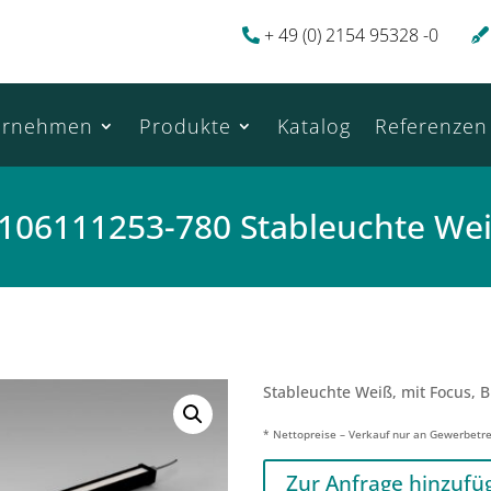
+ 49 (0) 2154 95328 -0
ernehmen
Produkte
Katalog
Referenzen
106111253-780 Stableuchte We
Stableuchte Weiß, mit Focus, B
* Nettopreise – Verkauf nur an Gewerbetr
Zur Anfrage hinzufü