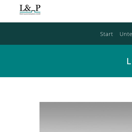
Start
Unt
L