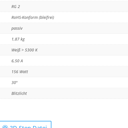
RG 2
RoHS-Konform (bleifrei)
passiv
1,87 kg
Weiß > 5300 K
6,50 A
156 Watt
30°
Blitzlicht
3D-Step-Datei