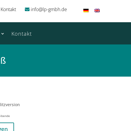
Kontakt
info@lp-gmbh.de
Kontakt
iß
litzversion
eibende
gen