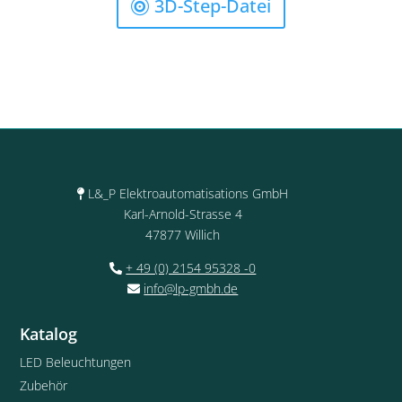
3D-Step-Datei
L&_P Elektroautomatisations GmbH
Karl-Arnold-Strasse 4
47877 Willich
+ 49 (0) 2154 95328 -0
info@lp-gmbh.de
Katalog
LED Beleuchtungen
Zubehör