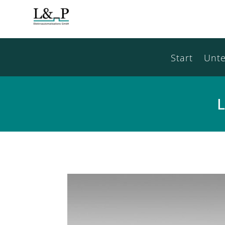
Start
Unt
L