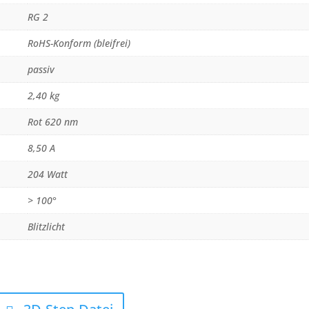
RG 2
RoHS-Konform (bleifrei)
passiv
2,40 kg
Rot 620 nm
8,50 A
204 Watt
> 100°
Blitzlicht