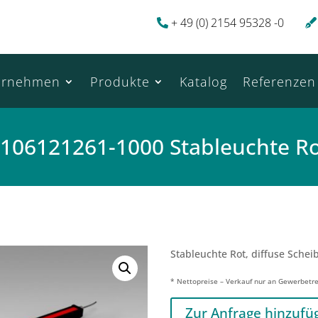
+ 49 (0) 2154 95328 -0
ernehmen
Produkte
Katalog
Referenzen
106121261-1000 Stableuchte R
Stableuchte Rot, diffuse Scheib
* Nettopreise – Verkauf nur an Gewerbetr
Zur Anfrage hinzufü