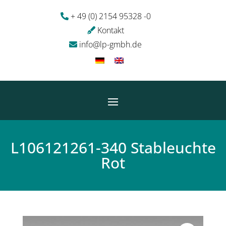
+ 49 (0) 2154 95328 -0
Kontakt
info@lp-gmbh.de
L106121261-340 Stableuchte
Rot