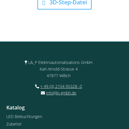
3D-Step-Datei
L&_P Elektroautomatisations GmbH
Karl-Arnold-Strasse 4
47877 Willich
+ 49 (0) 2154 95328 -0
info@lp-gmbh.de
Katalog
LED Beleuchtungen
Zubehör