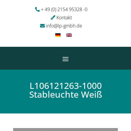
+ 49 (0) 2154 95328 -0
Kontakt
info@lp-gmbh.de
L106121263-1000
Stableuchte Weiß