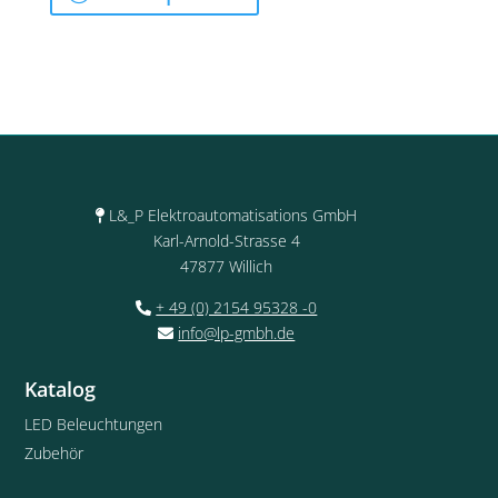
L&_P Elektroautomatisations GmbH
Karl-Arnold-Strasse 4
47877 Willich
+ 49 (0) 2154 95328 -0
info@lp-gmbh.de
Katalog
LED Beleuchtungen
Zubehör