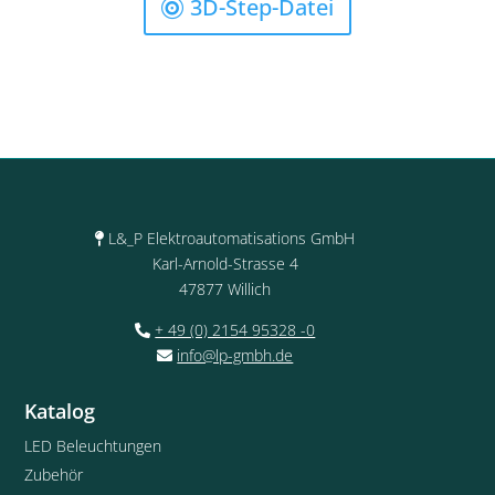
3D-Step-Datei
L&_P Elektroautomatisations GmbH
Karl-Arnold-Strasse 4
47877 Willich
+ 49 (0) 2154 95328 -0
info@lp-gmbh.de
Katalog
LED Beleuchtungen
Zubehör