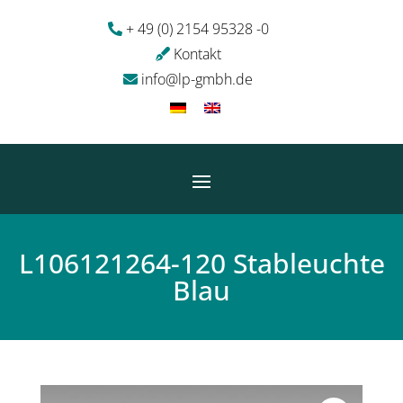
+ 49 (0) 2154 95328 -0
Kontakt
info@lp-gmbh.de
L106121264-120 Stableuchte
Blau