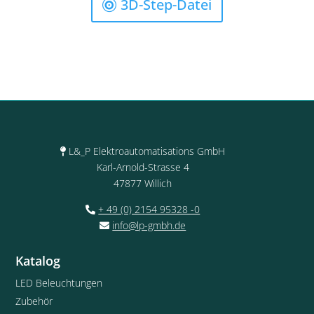
3D-Step-Datei
L&_P Elektroautomatisations GmbH
Karl-Arnold-Strasse 4
47877 Willich
+ 49 (0) 2154 95328 -0
info@lp-gmbh.de
Katalog
LED Beleuchtungen
Zubehör