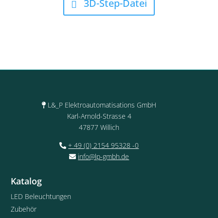
3D-Step-Datei
L&_P Elektroautomatisations GmbH
Karl-Arnold-Strasse 4
47877 Willich
+ 49 (0) 2154 95328 -0
info@lp-gmbh.de
Katalog
LED Beleuchtungen
Zubehör