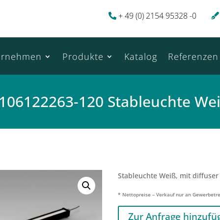
+ 49 (0) 2154 95328 -0
ernehmen
Produkte
Katalog
Referenzen
106122263-120 Stableuchte We
Stableuchte Weiß, mit diffuser
* Nettopreise – Verkauf nur an Gewerbetr
Zur Anfrage hinzufü