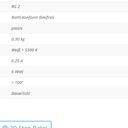
RG 2
RoHS-Konform (bleifrei)
passiv
0,30 kg
Weiß > 5300 K
0,25 A
6 Watt
> 100°
Dauerlicht
3D-Step-Datei