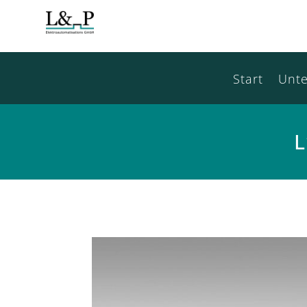
Start
Unt
L