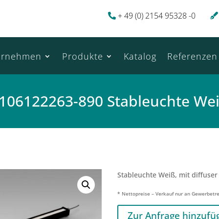
+ 49 (0) 2154 95328 -0
ernehmen
Produkte
Katalog
Referenzen
106122263-890 Stableuchte We
Stableuchte Weiß, mit diffuser
* Nettopreise – Verkauf nur an Gewerbetr
Zur Anfrage hinzufü