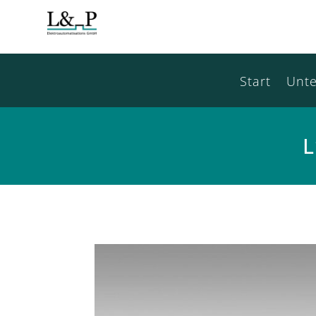
Start
Unt
L