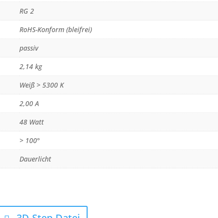
RG 2
RoHS-Konform (bleifrei)
passiv
2,14 kg
Weiß > 5300 K
2,00 A
48 Watt
> 100°
Dauerlicht
3D-Step-Datei