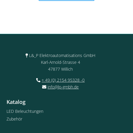
L&_P Elektroautomatisations GmbH
Karl-Arnold-Strasse 4
47877 Willich
+ 49 (0) 2154 95328 -0
info@lp-gmbh.de
Katalog
LED Beleuchtungen
Zubehör