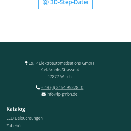
3D-Step-Datei
L&_P Elektroautomatisations GmbH
Karl-Arnold-Strasse 4
47877 Willich
+ 49 (0) 2154 95328 -0
info@lp-gmbh.de
Katalog
LED Beleuchtungen
Zubehör