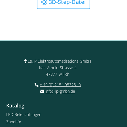
3D-Step-Datei
L&_P Elektroautomatisations GmbH
Karl-Arnold-Strasse 4
47877 Willich
+ 49 (0) 2154 95328 -0
info@lp-gmbh.de
Katalog
LED Beleuchtungen
Zubehör